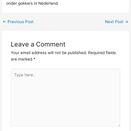
onder gokkers in Nederland.
←
Previous Post
Next Post
→
Leave a Comment
Your email address will not be published.
Required fields
are marked
*
Type
here..