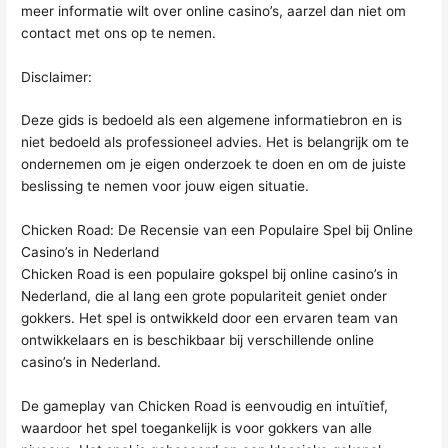
meer informatie wilt over online casino’s, aarzel dan niet om
contact met ons op te nemen.
Disclaimer:
Deze gids is bedoeld als een algemene informatiebron en is
niet bedoeld als professioneel advies. Het is belangrijk om te
ondernemen om je eigen onderzoek te doen en om de juiste
beslissing te nemen voor jouw eigen situatie.
Chicken Road: De Recensie van een Populaire Spel bij Online
Casino’s in Nederland
Chicken Road is een populaire gokspel bij online casino’s in
Nederland, die al lang een grote populariteit geniet onder
gokkers. Het spel is ontwikkeld door een ervaren team van
ontwikkelaars en is beschikbaar bij verschillende online
casino’s in Nederland.
De gameplay van Chicken Road is eenvoudig en intuïtief,
waardoor het spel toegankelijk is voor gokkers van alle