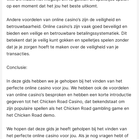
op een moment dat het jou het beste uitkomt.
Andere voordelen van online casino’s zijn de veiligheid en
betrouwbaarheid. Online casino’s zijn vaak goed beveiligd en
bieden een veilige en betrouwbare betalingssystematiek. Dit
betekent dat je veilig kunt gokken en spelletjes spelen zonder
dat je je zorgen hoeft te maken over de veiligheid van je
transacties.
Conclusie:
In deze gids hebben we je geholpen bij het vinden van het
perfecte online casino voor jou. We hebben ook de voordelen
van online casino’s besproken en hebben een korte introductie
gegeven tot het Chicken Road Casino, dat bekendstaat om
zijn populaire spellen als het Chicken Road gambling game en
het Chicken Road demo.
We hopen dat deze gids je heeft geholpen bij het vinden van
het perfecte online casino voor jou. Als je nog vragen hebt of