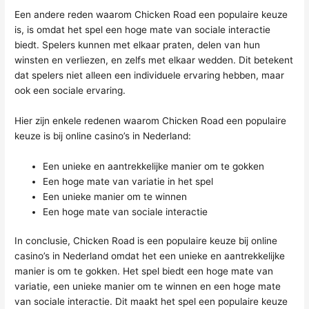
Een andere reden waarom Chicken Road een populaire keuze
is, is omdat het spel een hoge mate van sociale interactie
biedt. Spelers kunnen met elkaar praten, delen van hun
winsten en verliezen, en zelfs met elkaar wedden. Dit betekent
dat spelers niet alleen een individuele ervaring hebben, maar
ook een sociale ervaring.
Hier zijn enkele redenen waarom Chicken Road een populaire
keuze is bij online casino’s in Nederland:
Een unieke en aantrekkelijke manier om te gokken
Een hoge mate van variatie in het spel
Een unieke manier om te winnen
Een hoge mate van sociale interactie
In conclusie, Chicken Road is een populaire keuze bij online
casino’s in Nederland omdat het een unieke en aantrekkelijke
manier is om te gokken. Het spel biedt een hoge mate van
variatie, een unieke manier om te winnen en een hoge mate
van sociale interactie. Dit maakt het spel een populaire keuze