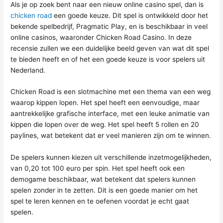
Als je op zoek bent naar een nieuw online casino spel, dan is
chicken road
een goede keuze. Dit spel is ontwikkeld door het
bekende spelbedrijf, Pragmatic Play, en is beschikbaar in veel
online casinos, waaronder Chicken Road Casino. In deze
recensie zullen we een duidelijke beeld geven van wat dit spel
te bieden heeft en of het een goede keuze is voor spelers uit
Nederland.
Chicken Road is een slotmachine met een thema van een weg
waarop kippen lopen. Het spel heeft een eenvoudige, maar
aantrekkelijke grafische interface, met een leuke animatie van
kippen die lopen over de weg. Het spel heeft 5 rollen en 20
paylines, wat betekent dat er veel manieren zijn om te winnen.
De spelers kunnen kiezen uit verschillende inzetmogelijkheden,
van 0,20 tot 100 euro per spin. Het spel heeft ook een
demogame beschikbaar, wat betekent dat spelers kunnen
spelen zonder in te zetten. Dit is een goede manier om het
spel te leren kennen en te oefenen voordat je echt gaat
spelen.