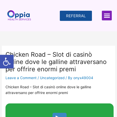
Skip
to
content
REFERRAL
Chicken Road – Slot di casinò
Open toolbar
online dove le galline attraversano
per offrire enormi premi
Leave a Comment
/
Uncategorized
/ By
onyx49004
Chicken Road – Slot di casinò online dove le galline
attraversano per offrire enormi premi