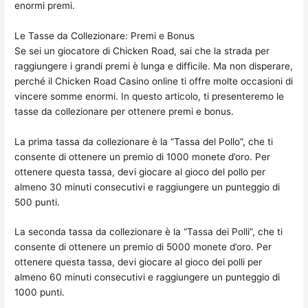
enormi premi.
Le Tasse da Collezionare: Premi e Bonus
Se sei un giocatore di Chicken Road, sai che la strada per
raggiungere i grandi premi è lunga e difficile. Ma non disperare,
perché il Chicken Road Casino online ti offre molte occasioni di
vincere somme enormi. In questo articolo, ti presenteremo le
tasse da collezionare per ottenere premi e bonus.
La prima tassa da collezionare è la “Tassa del Pollo”, che ti
consente di ottenere un premio di 1000 monete d’oro. Per
ottenere questa tassa, devi giocare al gioco del pollo per
almeno 30 minuti consecutivi e raggiungere un punteggio di
500 punti.
La seconda tassa da collezionare è la “Tassa dei Polli”, che ti
consente di ottenere un premio di 5000 monete d’oro. Per
ottenere questa tassa, devi giocare al gioco dei polli per
almeno 60 minuti consecutivi e raggiungere un punteggio di
1000 punti.