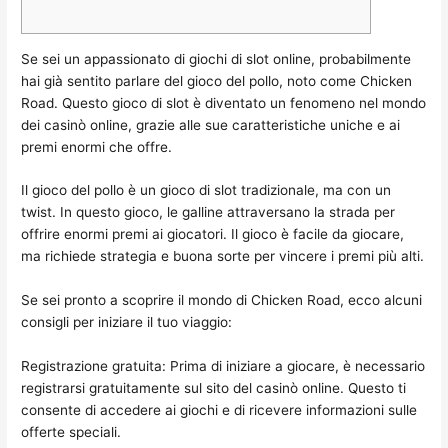
Se sei un appassionato di giochi di slot online, probabilmente
hai già sentito parlare del gioco del pollo, noto come Chicken
Road. Questo gioco di slot è diventato un fenomeno nel mondo
dei casinò online, grazie alle sue caratteristiche uniche e ai
premi enormi che offre.
Il gioco del pollo è un gioco di slot tradizionale, ma con un
twist. In questo gioco, le galline attraversano la strada per
offrire enormi premi ai giocatori. Il gioco è facile da giocare,
ma richiede strategia e buona sorte per vincere i premi più alti.
Se sei pronto a scoprire il mondo di Chicken Road, ecco alcuni
consigli per iniziare il tuo viaggio:
Registrazione gratuita: Prima di iniziare a giocare, è necessario
registrarsi gratuitamente sul sito del casinò online. Questo ti
consente di accedere ai giochi e di ricevere informazioni sulle
offerte speciali.