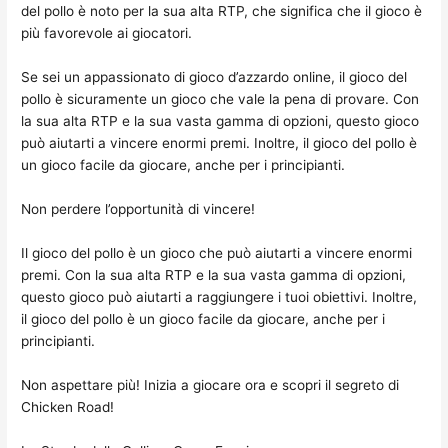
del pollo è noto per la sua alta RTP, che significa che il gioco è
più favorevole ai giocatori.
Se sei un appassionato di gioco d’azzardo online, il gioco del
pollo è sicuramente un gioco che vale la pena di provare. Con
la sua alta RTP e la sua vasta gamma di opzioni, questo gioco
può aiutarti a vincere enormi premi. Inoltre, il gioco del pollo è
un gioco facile da giocare, anche per i principianti.
Non perdere l’opportunità di vincere!
Il gioco del pollo è un gioco che può aiutarti a vincere enormi
premi. Con la sua alta RTP e la sua vasta gamma di opzioni,
questo gioco può aiutarti a raggiungere i tuoi obiettivi. Inoltre,
il gioco del pollo è un gioco facile da giocare, anche per i
principianti.
Non aspettare più! Inizia a giocare ora e scopri il segreto di
Chicken Road!