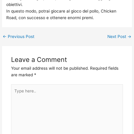
obiettivi.
In questo modo, potrai giocare al gioco del pollo, Chicken
Road, con successo e ottenere enormi premi.
←
Previous Post
Next Post
→
Leave a Comment
Your email address will not be published.
Required fields
are marked
*
Type
here..