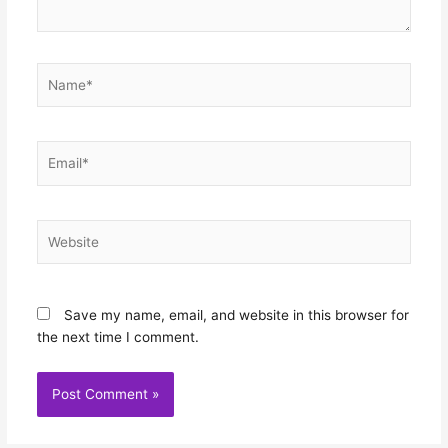
Name*
Email*
Website
Save my name, email, and website in this browser for
the next time I comment.