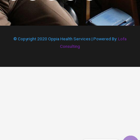
e
t
t
t
k
b
t
a
e
e
o
e
g
r
d
o
r
r
e
i
k
a
s
n
-
m
t
f
© Copyright 2020
Oppia Health Services |
Powered By:
Lofa
Consulting