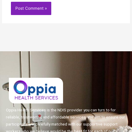
Oppia Health Services is the NDIS provider you can turn to for
reliable, trustworthy, and affordable services. We aim to ensure our
participants are carefully matched with our supportive support
workers who we believe would be the best fit for each of our