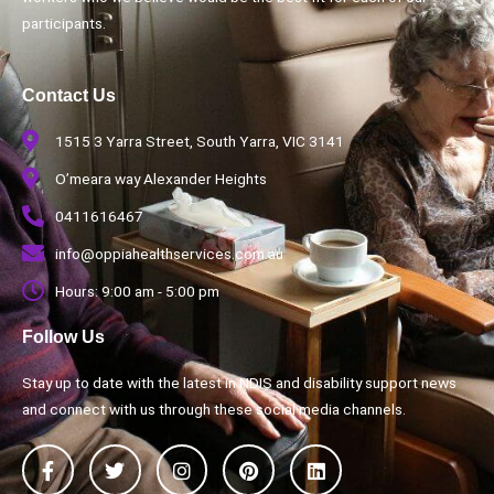
participants.
Contact Us
1515 3 Yarra Street, South Yarra, VIC 3141
O’meara way Alexander Heights
0411616467
info@oppiahealthservices.com.au
Hours: 9:00 am - 5:00 pm
Follow Us
Stay up to date with the latest in NDIS and disability support news
and connect with us through these social media channels.
F
T
I
P
L
a
w
n
i
i
c
i
s
n
n