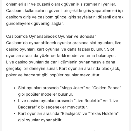
önlemleri alır ve düzenli olarak güvenlik sistemlerini yeniler.
Casibom, kullanıcıların güvenli bir şekilde giriş yapabilmeleri için
casibom giriş ve casibom güncel giriş sayfalarını düzenli olarak
güncelleyerek güvenliği sağlar.
Casibom’da Oynanabilecek Oyunlar ve Bonuslar
Casibom’da oynanabilecek oyunlar arasında slot oyunları, live
casino oyunları, kart oyunları ve daha fazlası bulunur. Slot
oyunları arasında yüzlerce farklı model ve tema bulunuyor.
Live casino oyunları da canlı cümlenin oynanmasıyla daha
gerçekçi bir deneyim sunar. Kart oyunları arasında blackjack,
poker ve baccarat gibi popüler oyunlar mevcuttur.
Slot oyunları arasında “Mega Joker” ve “Golden Panda”
gibi popüler modeller bulunur.
Live casino oyunları arasında “Live Roulette” ve “Live
Baccarat” gibi seçenekler mevcuttur.
Kart oyunları arasında “Blackjack” ve “Texas Hold’em”
gibi oyunlar oynanabilir.