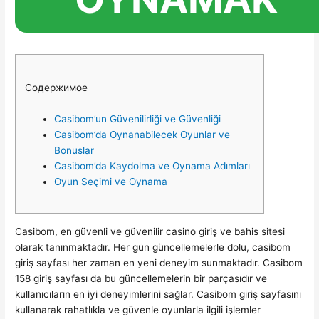
Содержимое
Casibom’un Güvenilirliği ve Güvenliği
Casibom’da Oynanabilecek Oyunlar ve
Bonuslar
Casibom’da Kaydolma ve Oynama Adımları
Oyun Seçimi ve Oynama
Casibom, en güvenli ve güvenilir casino giriş ve bahis sitesi
olarak tanınmaktadır. Her gün güncellemelerle dolu, casibom
giriş sayfası her zaman en yeni deneyim sunmaktadır. Casibom
158 giriş sayfası da bu güncellemelerin bir parçasıdır ve
kullanıcıların en iyi deneyimlerini sağlar. Casibom giriş sayfasını
kullanarak rahatlıkla ve güvenle oyunlarla ilgili işlemler