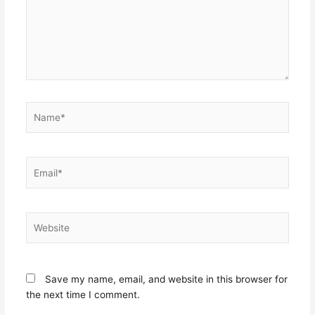
Name*
Email*
Website
Save my name, email, and website in this browser for
the next time I comment.