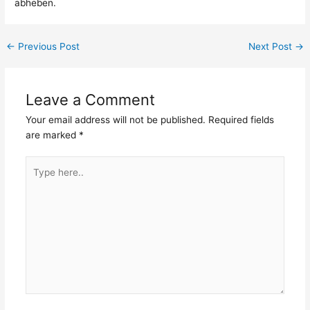
abheben.
←
Previous Post
Next Post
→
Leave a Comment
Your email address will not be published.
Required fields
are marked
*
Type
here..