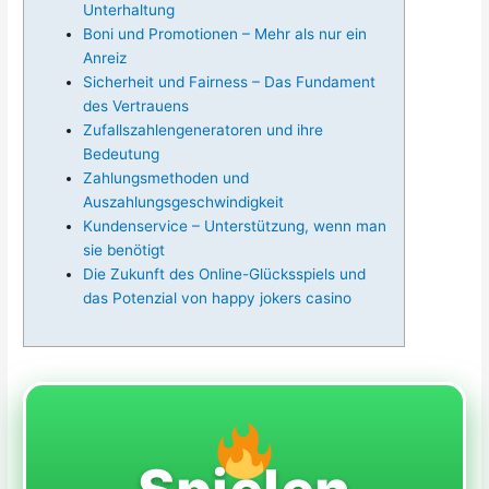
Unterhaltung
Boni und Promotionen – Mehr als nur ein
Anreiz
Sicherheit und Fairness – Das Fundament
des Vertrauens
Zufallszahlengeneratoren und ihre
Bedeutung
Zahlungsmethoden und
Auszahlungsgeschwindigkeit
Kundenservice – Unterstützung, wenn man
sie benötigt
Die Zukunft des Online-Glücksspiels und
das Potenzial von happy jokers casino