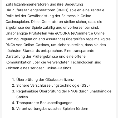
Zufallszahlengeneratoren und ihre Bedeutung
Die Zufallszahlengeneratoren (RNGs) spielen eine zentrale
Rolle bei der Gewährleistung der Fairness in Online-
Casinospielen. Diese Generatoren stellen sicher, dass die
Ergebnisse der Spiele zufällig und unvorhersehbar sind.
Unabhängige Prüfstellen wie eCOGRA (eCommerce Online
Gaming Regulation and Assurance) überprüfen regelmäßig die
RNGs von Online-Casinos, um sicherzustellen, dass sie den
höchsten Standards entsprechen. Eine transparente
Darstellung der Prüfergebnisse und eine offene
Kommunikation über die verwendeten Technologien sind
Zeichen eines seriösen Online-Casinos.
Überprüfung der Glücksspiellizenz
Sichere Verschlüsselungstechnologie (SSL)
Regelmäßige Überprüfung der RNGs durch unabhängige
Stellen
Transparente Bonusbedingungen
Verantwortungsbewusstes Spielen fördern