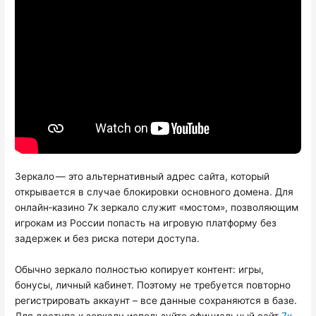
Зеркало — это альтернативный адрес сайта, который
открывается в случае блокировки основного домена. Для
онлайн‑казино 7к зеркало служит «мостом», позволяющим
игрокам из России попасть на игровую платформу без
задержек и без риска потери доступа.
Обычно зеркало полностью копирует контент: игры,
бонусы, личный кабинет. Поэтому не требуется повторно
регистрировать аккаунт – все данные сохраняются в базе.
Для доступа к зеркалу используйте официальный сайт
7к