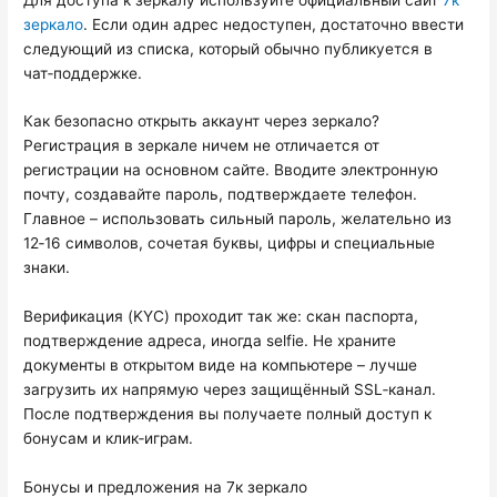
зеркало
. Если один адрес недоступен, достаточно ввести
следующий из списка, который обычно публикуется в
чат‑поддержке.
Как безопасно открыть аккаунт через зеркало?
Регистрация в зеркале ничем не отличается от
регистрации на основном сайте. Вводите электронную
почту, создавайте пароль, подтверждаете телефон.
Главное – использовать сильный пароль, желательно из
12‑16 символов, сочетая буквы, цифры и специальные
знаки.
Верификация (KYC) проходит так же: скан паспорта,
подтверждение адреса, иногда selfie. Не храните
документы в открытом виде на компьютере – лучше
загрузить их напрямую через защищённый SSL‑канал.
После подтверждения вы получаете полный доступ к
бонусам и клик‑играм.
Бонусы и предложения на 7к зеркало