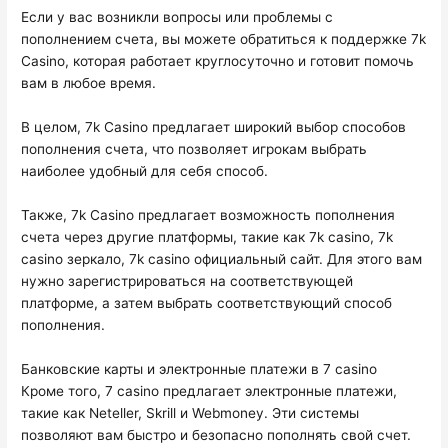
Если у вас возникли вопросы или проблемы с
пополнением счета, вы можете обратиться к поддержке 7k
Casino, которая работает круглосуточно и готовит помочь
вам в любое время.
В целом, 7k Casino предлагает широкий выбор способов
пополнения счета, что позволяет игрокам выбрать
наиболее удобный для себя способ.
Также, 7k Casino предлагает возможность пополнения
счета через другие платформы, такие как 7k casino, 7k
casino зеркало, 7k casino официальный сайт. Для этого вам
нужно зарегистрироваться на соответствующей
платформе, а затем выбрать соответствующий способ
пополнения.
Банковские карты и электронные платежи в 7 casino
Кроме того, 7 casino предлагает электронные платежи,
такие как Neteller, Skrill и Webmoney. Эти системы
позволяют вам быстро и безопасно пополнять свой счет.