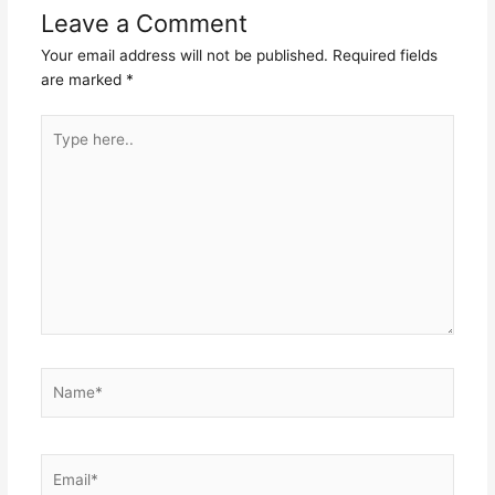
Leave a Comment
Your email address will not be published.
Required fields
are marked
*
Type
here..
Name*
Email*