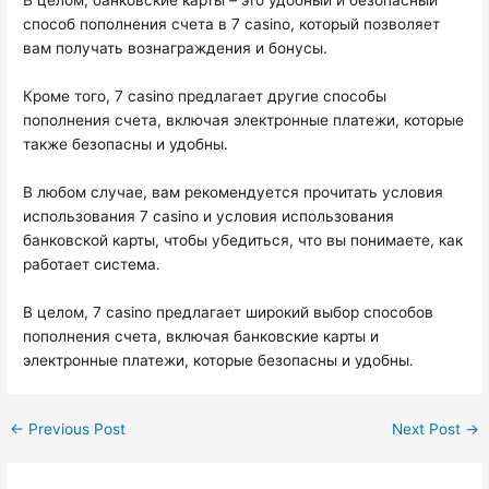
способ пополнения счета в 7 casino, который позволяет
вам получать вознаграждения и бонусы.
Кроме того, 7 casino предлагает другие способы
пополнения счета, включая электронные платежи, которые
также безопасны и удобны.
В любом случае, вам рекомендуется прочитать условия
использования 7 casino и условия использования
банковской карты, чтобы убедиться, что вы понимаете, как
работает система.
В целом, 7 casino предлагает широкий выбор способов
пополнения счета, включая банковские карты и
электронные платежи, которые безопасны и удобны.
←
Previous Post
Next Post
→