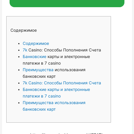
Содержимое
Содержимое
7k
Casino: Способы Пополнения Счета
Банковские
карты и электронные
платежи в 7 casino
Преимущества
использования
банковских карт
7k Casino: Способы Пополнения Счета
Банковские карты и электронные
платежи в 7 casino
Преимущества использования
банковских карт