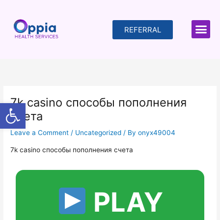
Skip
to
content
REFERRAL
7k casino способы пополнения
Open toolbar
счета
Leave a Comment
/
Uncategorized
/ By
onyx49004
7k casino способы пополнения счета
PLAY