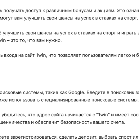
 получать доступ к различным бонусам и акциям. Это означ
гут вам улучшить свои шансы на успех в ставках на спорт.
б улучшить свои шансы на успех в ставках на спорт и играть
in – это то, что вам нужно.
 входа на сайт 1win, что позволяет пользователям легко и б
исковые системы, такие как Google. Введите в поисковик за
кже использовать специализированные поисковые системы, т
, убедитесь, что адрес сайта начинается с “1win” и имеет 
ошенничества и обеспечит безопасность вашего счета.
жете зарегистрироваться, сделать депозит, выбрать спорт или