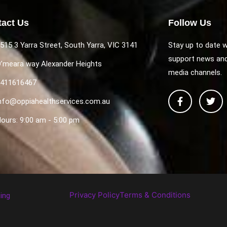
act Us
Follow Us
515 3 Yarra Street, South Yarra, VIC 3141
Stay up to date wi
support news and
’meara way Alexander Heights
media channels.
411616467
F
T
nfo@oppiahealthservices.com.au
a
w
c
i
ours: 9:00 am - 5:00 pm
e
t
b
t
o
e
o
r
k
-
f
Privacy Policy
Terms & Conditions
ing