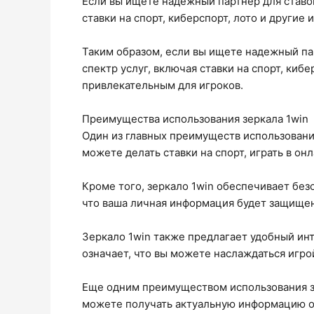
Если вы ищете надежный партнер для ставок 
ставки на спорт, киберспорт, лото и другие
Таким образом, если вы ищете надежный парт
спектр услуг, включая ставки на спорт, киб
привлекательным для игроков.
Преимущества использования зеркала 1win
Один из главных преимуществ использования 
можете делать ставки на спорт, играть в он
Кроме того, зеркало 1win обеспечивает без
что ваша личная информация будет защищен
Зеркало 1win также предлагает удобный инте
означает, что вы можете наслаждаться игрой
Еще одним преимуществом использования зе
можете получать актуальную информацию о