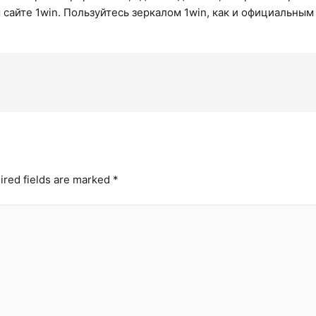
сайте 1win. Пользуйтесь зеркалом 1win, как и официальным 
ired fields are marked
*