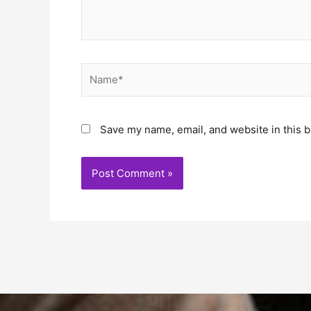
Name*
Save my name, email, and website in this b