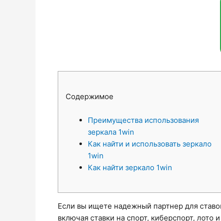
Содержимое
Преимущества использования
зеркала 1win
Как найти и использовать зеркало
1win
Как найти зеркало 1win
Если вы ищете надежный партнер для ставок 
включая ставки на спорт, киберспорт, лото 