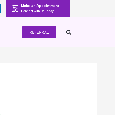
Make an Appointment
Connect With Us Today
REFERRAL