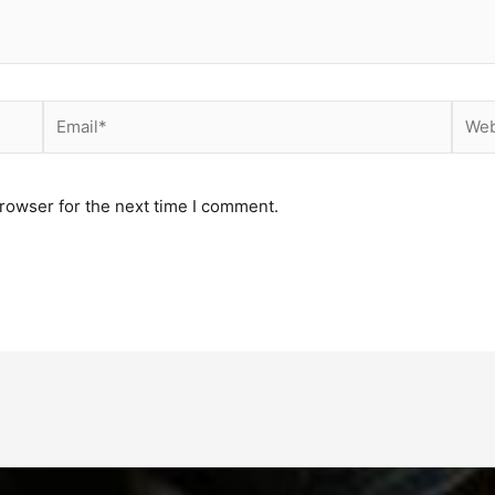
Email*
Webs
rowser for the next time I comment.