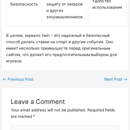
Удобство
Безопасность
защиту от хакеров
использования
и других
злоумышленников.
В целом, зеркало 1win – это надежный и безопасный
способ делать ставки на спорт и другие события. Оно
имеет несколько преимуществ перед оригинальным
сайтом, что делает его предпочтительным выбором для
игроков.
←
Previous Post
Next Post
→
Leave a Comment
Your email address will not be published.
Required fields
are marked
*
Type