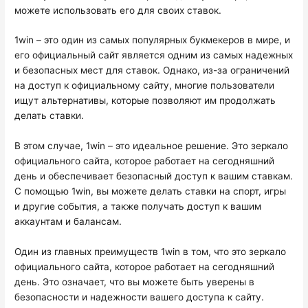
можете использовать его для своих ставок.
1win – это один из самых популярных букмекеров в мире, и
его официальный сайт является одним из самых надежных
и безопасных мест для ставок. Однако, из-за ограничений
на доступ к официальному сайту, многие пользователи
ищут альтернативы, которые позволяют им продолжать
делать ставки.
В этом случае, 1win – это идеальное решение. Это зеркало
официального сайта, которое работает на сегодняшний
день и обеспечивает безопасный доступ к вашим ставкам.
С помощью 1win, вы можете делать ставки на спорт, игры
и другие события, а также получать доступ к вашим
аккаунтам и балансам.
Один из главных преимуществ 1win в том, что это зеркало
официального сайта, которое работает на сегодняшний
день. Это означает, что вы можете быть уверены в
безопасности и надежности вашего доступа к сайту.