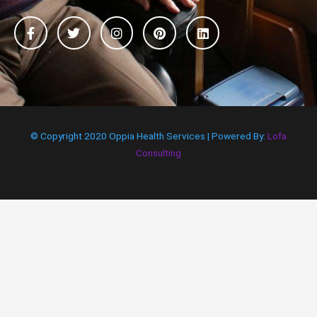
F
T
I
P
L
a
w
n
i
i
c
i
s
n
n
e
t
t
t
k
b
t
a
e
e
o
e
g
r
d
o
r
r
e
i
k
a
s
n
-
m
t
f
© Copyright 2020
Oppia Health Services |
Powered By:
Lofa
Consulting