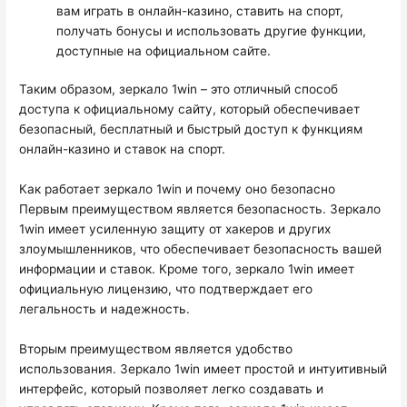
вам играть в онлайн-казино, ставить на спорт,
получать бонусы и использовать другие функции,
доступные на официальном сайте.
Таким образом, зеркало 1win – это отличный способ
доступа к официальному сайту, который обеспечивает
безопасный, бесплатный и быстрый доступ к функциям
онлайн-казино и ставок на спорт.
Как работает зеркало 1win и почему оно безопасно
Первым преимуществом является безопасность. Зеркало
1win имеет усиленную защиту от хакеров и других
злоумышленников, что обеспечивает безопасность вашей
информации и ставок. Кроме того, зеркало 1win имеет
официальную лицензию, что подтверждает его
легальность и надежность.
Вторым преимуществом является удобство
использования. Зеркало 1win имеет простой и интуитивный
интерфейс, который позволяет легко создавать и