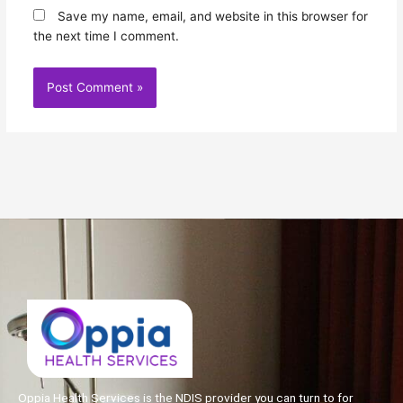
Save my name, email, and website in this browser for
the next time I comment.
Oppia Health Services is the NDIS provider you can turn to for