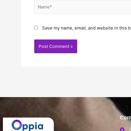
Name*
Save my name, email, and website in this b
Cont
1