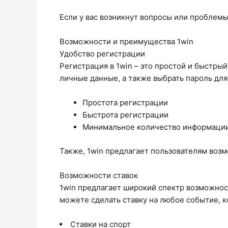
Если у вас возникнут вопросы или проблемы
Возможности и преимущества 1win
Удобство регистрации
Регистрация в 1win – это простой и быстры
личные данные, а также выбрать пароль для
Простота регистрации
Быстрота регистрации
Минимальное количество информаци
Также, 1win предлагает пользователям воз
Возможности ставок
1win предлагает широкий спектр возможност
можете сделать ставку на любое событие, 
Ставки на спорт