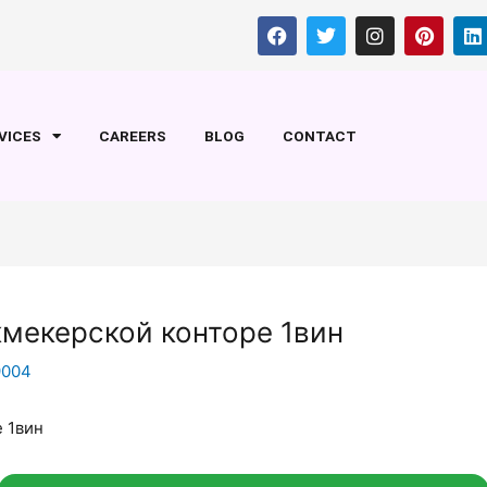
F
T
I
P
L
a
w
n
i
i
c
i
s
n
n
e
t
t
t
k
b
t
a
e
e
o
e
g
r
d
VICES
CAREERS
BLOG
CONTACT
o
r
r
e
i
k
a
s
n
m
t
кмекерской конторе 1вин
9004
 1вин