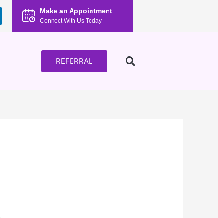
Make an Appointment
Connect With Us Today
REFERRAL