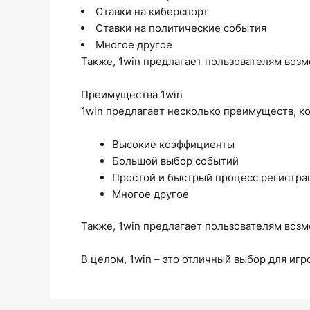
Ставки на киберспорт
Ставки на политические события
Многое другое
Также, 1win предлагает пользователям возм
Преимущества 1win
1win предлагает несколько преимуществ, ко
Высокие коэффициенты
Большой выбор событий
Простой и быстрый процесс регистра
Многое другое
Также, 1win предлагает пользователям возм
В целом, 1win – это отличный выбор для игр