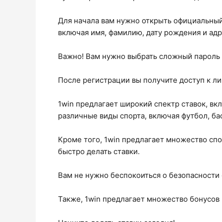
Для начала вам нужно открыть официальный 
включая имя, фамилию, дату рождения и ад
Важно! Вам нужно выбрать сложный пароль 
После регистрации вы получите доступ к ли
1win предлагает широкий спектр ставок, вк
различные виды спорта, включая футбол, бас
Кроме того, 1win предлагает множество спо
быстро делать ставки.
Вам не нужно беспокоиться о безопасности
Также, 1win предлагает множество бонусов 