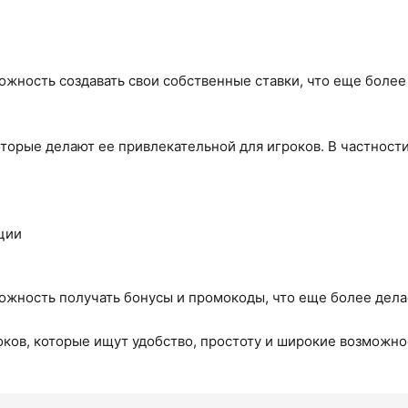
ожность создавать свои собственные ставки, что еще боле
торые делают ее привлекательной для игроков. В частности,
ции
ожность получать бонусы и промокоды, что еще более дела
оков, которые ищут удобство, простоту и широкие возможно