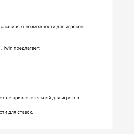
е расширяет возможности для игроков.
 1win предлагает:
ет ее привлекательной для игроков.
сти для ставок.