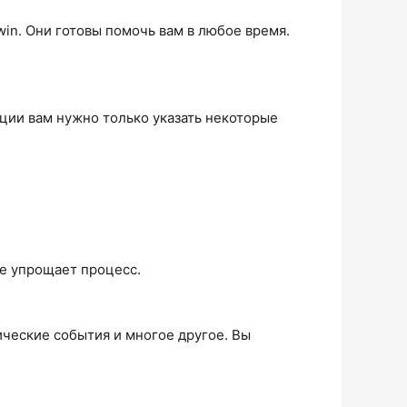
win. Они готовы помочь вам в любое время.
ации вам нужно только указать некоторые
ее упрощает процесс.
ические события и многое другое. Вы