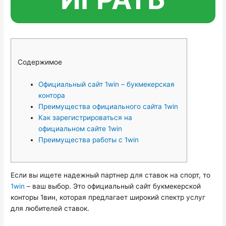
Содержимое
Официальный сайт 1win – букмекерская
контора
Преимущества официального сайта 1win
Как зарегистрироваться на
официальном сайте 1win
Преимущества работы с 1win
Если вы ищете надежный партнер для ставок на спорт, то
1win
– ваш выбор. Это официальный сайт букмекерской
конторы 1вин, которая предлагает широкий спектр услуг
для любителей ставок.