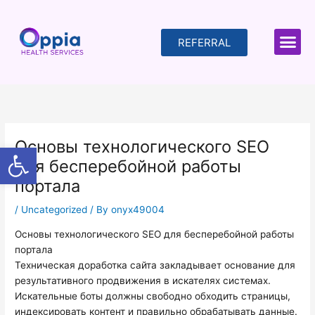
Skip
to
content
REFERRAL
Основы технологического SEO
Open toolbar
для бесперебойной работы
портала
/
Uncategorized
/ By
onyx49004
Основы технологического SEO для бесперебойной работы
портала
Техническая доработка сайта закладывает основание для
результативного продвижения в искателях системах.
Искательные боты должны свободно обходить страницы,
индексировать контент и правильно обрабатывать данные.