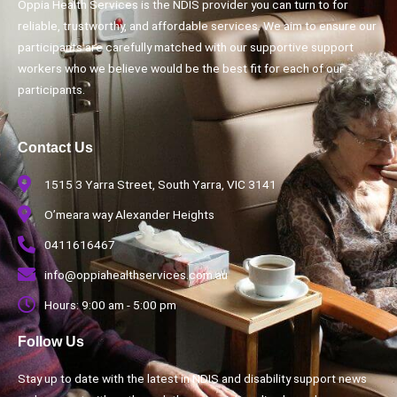
Oppia Health Services is the NDIS provider you can turn to for
reliable, trustworthy, and affordable services. We aim to ensure our
participants are carefully matched with our supportive support
workers who we believe would be the best fit for each of our
participants.
Contact Us
1515 3 Yarra Street, South Yarra, VIC 3141
O’meara way Alexander Heights
0411616467
info@oppiahealthservices.com.au
Hours: 9:00 am - 5:00 pm
Follow Us
Stay up to date with the latest in NDIS and disability support news