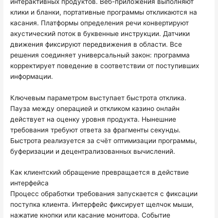
интерактивных продуктов. Веб-приложения выполняют
клики и бланки, портативные программы откликаются на
касания. Платформы определения речи конвертируют
акустический поток в буквенные инструкции. Датчики
движения фиксируют передвижения в области. Все
решения соединяет универсальный закон: программа
корректирует поведение в соответствии от поступивших
информации.
Ключевым параметром выступает быстрота отклика.
Пауза между операцией и откликом казино онлайн
действует на оценку уровня продукта. Нынешние
требования требуют ответа за фрагменты секунды.
Быстрота реализуется за счёт оптимизации программы,
буферизации и децентрализованных вычислений.
Как клиентский обращение превращается в действие
интерфейса
Процесс обработки требования запускается с фиксации
поступка клиента. Интерфейс фиксирует щелчок мыши,
нажатие кнопки или касание монитора. Событие