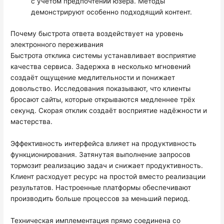
с учётом предпочтений юзера. Методы
демонстрируют особенно подходящий контент.
Почему быстрота ответа воздействует на уровень
электронного переживания
Быстрота отклика системы устанавливает восприятие
качества сервиса. Задержка в несколько мгновений
создаёт ощущение медлительности и понижает
довольство. Исследования показывают, что клиенты
бросают сайты, которые открываются медленнее трёх
секунд. Скорая отклик создаёт восприятие надёжности и
мастерства.
Эффективность интерфейса влияет на продуктивность
функционирования. Затянутая выполнение запросов
тормозит реализацию задач и снижает продуктивность.
Клиент расходует ресурс на простой вместо реализации
результатов. Настроенные платформы обеспечивают
производить больше процессов за меньший период.
Техническая имплементация прямо соединена со