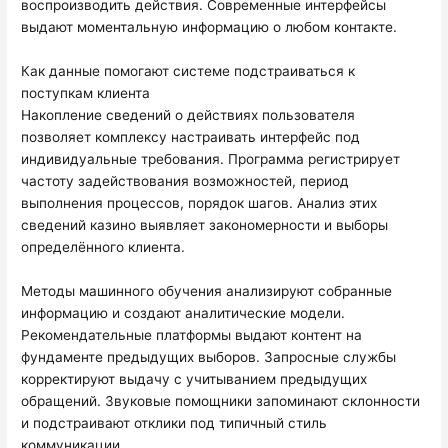
воспроизводить действия. Современные интерфейсы
выдают моментальную информацию о любом контакте.
Как данные помогают системе подстраиваться к
поступкам клиента
Накопление сведений о действиях пользователя
позволяет комплексу настраивать интерфейс под
индивидуальные требования. Программа регистрирует
частоту задействования возможностей, период
выполнения процессов, порядок шагов. Анализ этих
сведений казино выявляет закономерности и выборы
определённого клиента.
Методы машинного обучения анализируют собранные
информацию и создают аналитические модели.
Рекомендательные платформы выдают контент на
фундаменте предыдущих выборов. Запросные службы
корректируют выдачу с учитыванием предыдущих
обращений. Звуковые помощники запоминают склонности
и подстраивают отклики под типичный стиль
коммуникации.