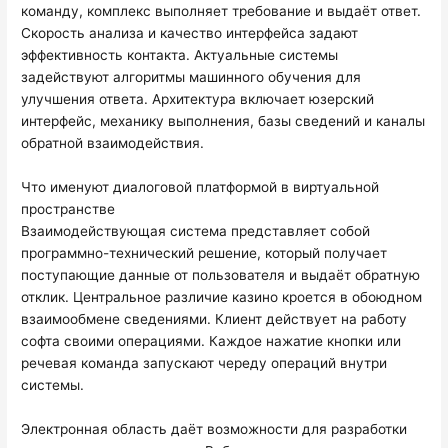
команду, комплекс выполняет требование и выдаёт ответ.
Скорость анализа и качество интерфейса задают
эффективность контакта. Актуальные системы
задействуют алгоритмы машинного обучения для
улучшения ответа. Архитектура включает юзерский
интерфейс, механику выполнения, базы сведений и каналы
обратной взаимодействия.
Что именуют диалоговой платформой в виртуальной
пространстве
Взаимодействующая система представляет собой
программно-технический решение, который получает
поступающие данные от пользователя и выдаёт обратную
отклик. Центральное различие казино кроется в обоюдном
взаимообмене сведениями. Клиент действует на работу
софта своими операциями. Каждое нажатие кнопки или
речевая команда запускают череду операций внутри
системы.
Электронная область даёт возможности для разработки