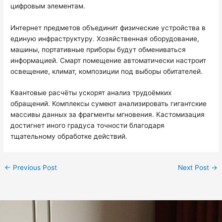
цифровым элементам.
Интернет предметов объединит физические устройства в
единую инфраструктуру. Хозяйственная оборудование,
машины, портативные приборы будут обмениваться
информацией. Смарт помещение автоматически настроит
освещение, климат, композиции под выборы обитателей.
Квантовые расчёты ускорят анализ трудоёмких
обращений. Комплексы сумеют анализировать гигантские
массивы данных за фрагменты мгновения. Кастомизация
достигнет иного градуса точности благодаря
тщательному обработке действий.
←
Previous Post
Next Post
→