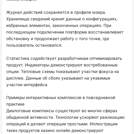
Журнал действий сохраняется в профиле юзера.
Хранилище сведений хранит данные о конфигурациях,
избранных элементах, законченных операциях. При
последующем подключении платформа восстанавливает
обстановку и продолжает работу с того точки, где
пользователь остановился.
Статистика содействует разработчикам оптимизировать
продукт. Индикаторы демонстрируют востребованные
опции. Тепловые схемы показывают участки фокуса на
дисплее. Данные об сбоях указывают на уязвимые
участки интерфейса.
Примеры интерактивных комплексов в повседневной
практике
Диалоговые комплексы существуют во многих сферах
обыденной активности. Технологии ускоряют реализацию
операций и делают операции простыми. Иллюстрации
таких продуктов казино онлайн демонстрируют