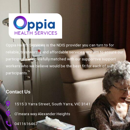
Oppia Health Services is the NDIS provider you can turn to for
reliable, trustworthy, and affordable services. We aim to ensure our
participants are carefully matched with our supportive support
workers who we believe would be the best fit for each of our
participants.
Contact Us
1515 3 Yarra Street, South Yarra, VIC 3141
O’meara way Alexander Heights
0411616467