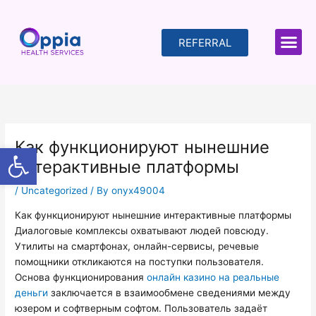
Skip
to
content
REFERRAL
Как функционируют нынешние
Open toolbar
интерактивные платформы
/
Uncategorized
/ By
onyx49004
Как функционируют нынешние интерактивные платформы
Диалоговые комплексы охватывают людей повсюду.
Утилиты на смартфонах, онлайн-сервисы, речевые
помощники откликаются на поступки пользователя.
Основа функционирования
онлайн казино на реальные
деньги
заключается в взаимообмене сведениями между
юзером и софтверным софтом. Пользователь задаёт