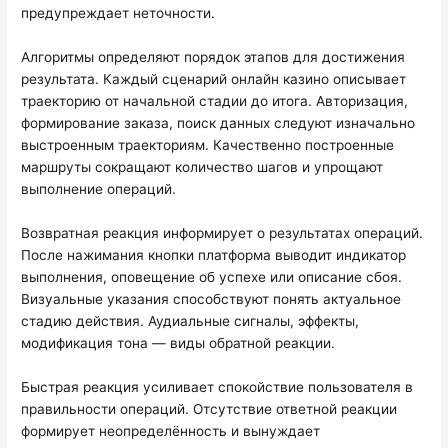
предупреждает неточности.
Алгоритмы определяют порядок этапов для достижения
результата. Каждый сценарий онлайн казино описывает
траекторию от начальной стадии до итога. Авторизация,
формирование заказа, поиск данных следуют изначально
выстроенным траекториям. Качественно построенные
маршруты сокращают количество шагов и упрощают
выполнение операций.
Возвратная реакция информирует о результатах операций.
После нажимания кнопки платформа выводит индикатор
выполнения, оповещение об успехе или описание сбоя.
Визуальные указания способствуют понять актуальное
стадию действия. Аудиальные сигналы, эффекты,
модификация тона — виды обратной реакции.
Быстрая реакция усиливает спокойствие пользователя в
правильности операций. Отсутствие ответной реакции
формирует неопределённость и вынуждает