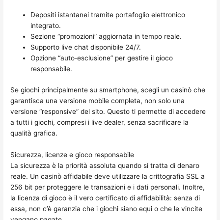
Depositi istantanei tramite portafoglio elettronico
integrato.
Sezione “promozioni” aggiornata in tempo reale.
Supporto live chat disponibile 24/7.
Opzione “auto‑esclusione” per gestire il gioco
responsabile.
Se giochi principalmente su smartphone, scegli un casinò che
garantisca una versione mobile completa, non solo una
versione “responsive” del sito. Questo ti permette di accedere
a tutti i giochi, compresi i live dealer, senza sacrificare la
qualità grafica.
Sicurezza, licenze e gioco responsabile
La sicurezza è la priorità assoluta quando si tratta di denaro
reale. Un casinò affidabile deve utilizzare la crittografia SSL a
256 bit per proteggere le transazioni e i dati personali. Inoltre,
la licenza di gioco è il vero certificato di affidabilità: senza di
essa, non c’è garanzia che i giochi siano equi o che le vincite
vengano pagate.