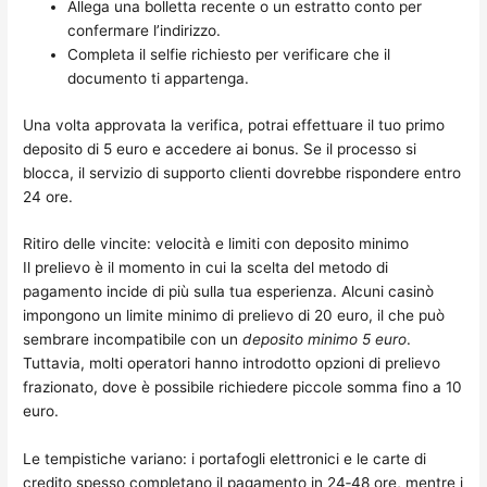
Allega una bolletta recente o un estratto conto per
confermare l’indirizzo.
Completa il selfie richiesto per verificare che il
documento ti appartenga.
Una volta approvata la verifica, potrai effettuare il tuo primo
deposito di 5 euro e accedere ai bonus. Se il processo si
blocca, il servizio di supporto clienti dovrebbe rispondere entro
24 ore.
Ritiro delle vincite: velocità e limiti con deposito minimo
Il prelievo è il momento in cui la scelta del metodo di
pagamento incide di più sulla tua esperienza. Alcuni casinò
impongono un limite minimo di prelievo di 20 euro, il che può
sembrare incompatibile con un
deposito minimo 5 euro
.
Tuttavia, molti operatori hanno introdotto opzioni di prelievo
frazionato, dove è possibile richiedere piccole somma fino a 10
euro.
Le tempistiche variano: i portafogli elettronici e le carte di
credito spesso completano il pagamento in 24‑48 ore, mentre i