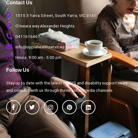
Contact Us
1515 3 Yarra Street, South Yarra, VIC 3141
O’meara way Alexander Heights
0411616467
info@oppiahealthservices.com.au
Hours: 9:00 am - 5:00 pm
Follow Us
Stay up to date with the latest in NDIS and disability support news
and connect with us through these social media channels.
F
T
I
P
L
a
w
n
i
i
c
i
s
n
n
e
t
t
t
k
b
t
a
e
e
o
e
g
r
d
o
r
r
e
i