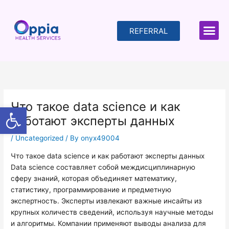
Skip
to
content
REFERRAL
Что такое data science и как
Open toolbar
работают эксперты данных
/
Uncategorized
/ By
onyx49004
Что такое data science и как работают эксперты данных
Data science составляет собой междисциплинарную
сферу знаний, которая объединяет математику,
статистику, программирование и предметную
экспертность. Эксперты извлекают важные инсайты из
крупных количеств сведений, используя научные методы
и алгоритмы. Компании применяют выводы анализа для