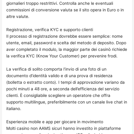
giornalieri troppo restrittivi. Controlla anche le eventuali
commissioni di conversione valuta se il sito opera in Euro o in
altre valute.
Registrazione, verifica KYC e supporto clienti
Il processo di registrazione dovrebbe essere semplice: nome
utente, email, password e scelta del metodo di deposito. Dopo
aver completato il modulo, la maggior parte dei casinò richiede
la verifica KYC (Know Your Customer) per prevenire frodi.
La verifica di solito comporta l’invio di una foto di un
documento d’identità valido e di una prova di residenza
(bolletta o estratto conto). I tempi di approvazione variano da
pochi minuti a 48 ore, a seconda dell’efficienza del servizio
clienti. È consigliabile scegliere un operatore che offra
supporto multilingue, preferibilmente con un canale live chat in
italiano.
Esperienza mobile e app per giocare in movimento
Molti casino non AAMS sicuri hanno investito in piattaforme