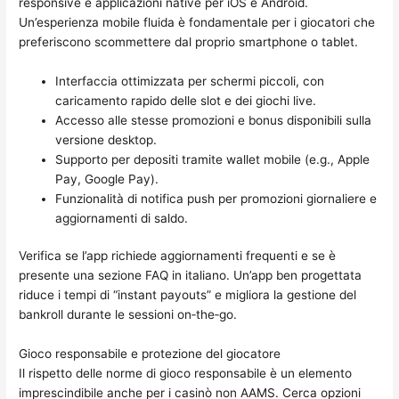
responsive e applicazioni native per iOS e Android.
Un’esperienza mobile fluida è fondamentale per i giocatori che
preferiscono scommettere dal proprio smartphone o tablet.
Interfaccia ottimizzata per schermi piccoli, con
caricamento rapido delle slot e dei giochi live.
Accesso alle stesse promozioni e bonus disponibili sulla
versione desktop.
Supporto per depositi tramite wallet mobile (e.g., Apple
Pay, Google Pay).
Funzionalità di notifica push per promozioni giornaliere e
aggiornamenti di saldo.
Verifica se l’app richiede aggiornamenti frequenti e se è
presente una sezione FAQ in italiano. Un’app ben progettata
riduce i tempi di “instant payouts” e migliora la gestione del
bankroll durante le sessioni on‑the‑go.
Gioco responsabile e protezione del giocatore
Il rispetto delle norme di gioco responsabile è un elemento
imprescindibile anche per i casinò non AAMS. Cerca opzioni