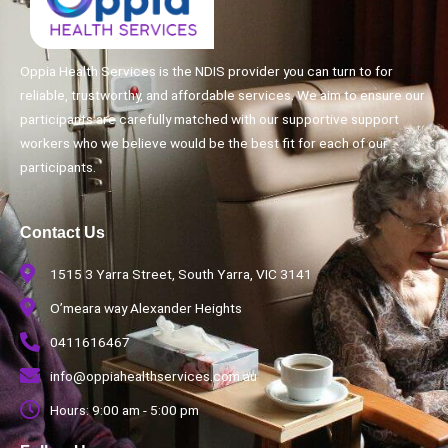
Oppia Health Services is the NDIS provider you can turn to for
reliable, trustworthy, and affordable services. We aim to ensure our
participants are carefully matched with our supportive support
workers who we believe would be the best fit for each of our
participants.
Contact Us
1515 3 Yarra Street, South Yarra, VIC 3141
O’meara way Alexander Heights
0411616467
info@oppiahealthservices.com.au
Hours: 9:00 am - 5:00 pm