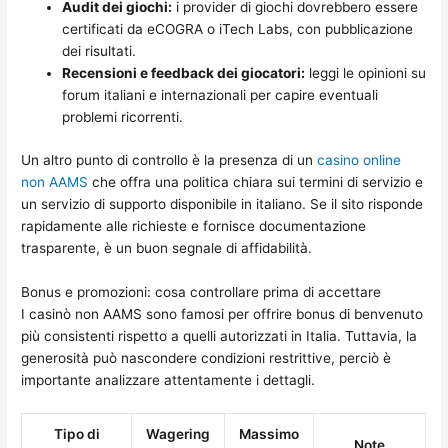
Audit dei giochi:
i provider di giochi dovrebbero essere
certificati da eCOGRA o iTech Labs, con pubblicazione
dei risultati.
Recensioni e feedback dei giocatori:
leggi le opinioni su
forum italiani e internazionali per capire eventuali
problemi ricorrenti.
Un altro punto di controllo è la presenza di un
casino online
non AAMS
che offra una politica chiara sui termini di servizio e
un servizio di supporto disponibile in italiano. Se il sito risponde
rapidamente alle richieste e fornisce documentazione
trasparente, è un buon segnale di affidabilità.
Bonus e promozioni: cosa controllare prima di accettare
I casinò non AAMS sono famosi per offrire bonus di benvenuto
più consistenti rispetto a quelli autorizzati in Italia. Tuttavia, la
generosità può nascondere condizioni restrittive, perciò è
importante analizzare attentamente i dettagli.
Tipo di
Wagering
Massimo
Note