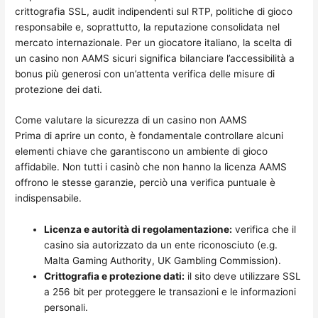
crittografia SSL, audit indipendenti sul RTP, politiche di gioco
responsabile e, soprattutto, la reputazione consolidata nel
mercato internazionale. Per un giocatore italiano, la scelta di
un casino non AAMS sicuri significa bilanciare l’accessibilità a
bonus più generosi con un’attenta verifica delle misure di
protezione dei dati.
Come valutare la sicurezza di un casino non AAMS
Prima di aprire un conto, è fondamentale controllare alcuni
elementi chiave che garantiscono un ambiente di gioco
affidabile. Non tutti i casinò che non hanno la licenza AAMS
offrono le stesse garanzie, perciò una verifica puntuale è
indispensabile.
Licenza e autorità di regolamentazione:
verifica che il
casino sia autorizzato da un ente riconosciuto (e.g.
Malta Gaming Authority, UK Gambling Commission).
Crittografia e protezione dati:
il sito deve utilizzare SSL
a 256 bit per proteggere le transazioni e le informazioni
personali.